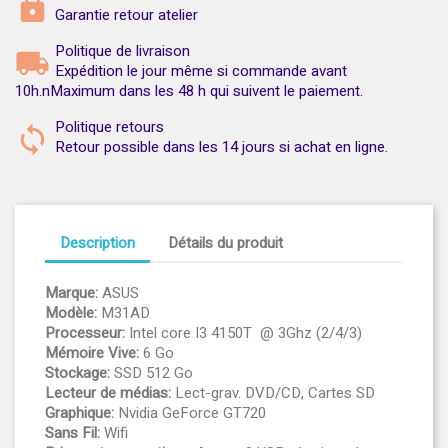
Garantie retour atelier
Politique de livraison
Expédition le jour même si commande avant
10h.nMaximum dans les 48 h qui suivent le paiement.
Politique retours
Retour possible dans les 14 jours si achat en ligne.
Description
Détails du produit
Marque:
ASUS
Modèle:
M31AD
Processeur:
Intel core I3 4150T @ 3Ghz (2/4/3)
Mémoire Vive:
6 Go
Stockage:
SSD 512 Go
Lecteur de médias:
Lect-grav. DVD/CD, Cartes SD
Graphique:
Nvidia GeForce GT720
Sans Fil:
Wifi