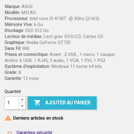
Marque:
ASUS
Modèle:
M31AD
Processeur:
Intel core I3 4150T @ 3Ghz (2/4/3)
Mémoire Vive:
6 Go
Stockage:
SSD 512 Go
Lecteur de médias:
Lect-grav. DVD/CD, Cartes SD
Graphique:
Nvidia GeForce GT720
Sans Fil:
Wifi
Prises et connectique:
Avant : 2 USB , 1 micro, 1 casque,
Arrière :6 USB, 1 RJ45, 3 audio, 1 VGA, 1 DVI, 1 PS2
Système d'exploitation:
Windows 11 home 64 bits
Grade:
B
Garantie:
12 mois
Quantité

AJOUTER AU PANIER

Derniers articles en stock
Garanties sécurité