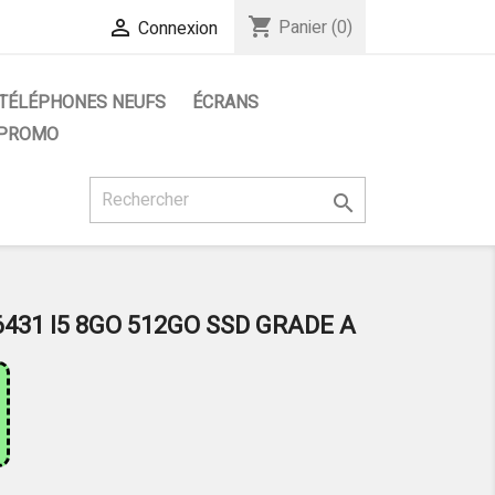
shopping_cart

Panier
(0)
Connexion
TÉLÉPHONES NEUFS
ÉCRANS
 PROMO

431 I5 8GO 512GO SSD GRADE A