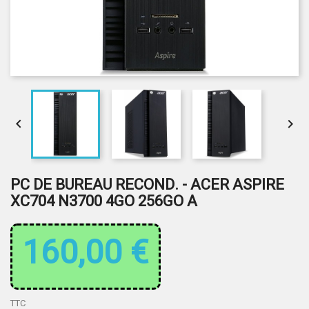


PC DE BUREAU RECOND. - ACER ASPIRE
XC704 N3700 4GO 256GO A
160,00 €
TTC